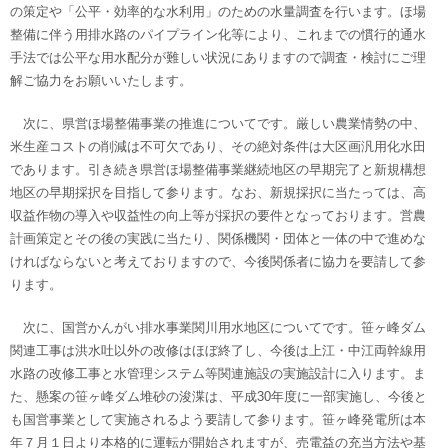
の策定や「公平・効率的な水利用」のための水量調査を行います。ほ場
整備に伴う用排水路のパイプライン化等により、これまでの慣行的通水
手法では公平な用水配分が難しい状況にありますので調査・検討にご理
解ご協力をお願いいたします。
次に、県営ほ場整備事業の推進についてです。厳しい農業情勢の中、
米生産コストの削減は不可欠であり、その絶対条件は大区画汎用化水田
であります。引き続き県営ほ場整備事業継続地区の早期完了と新規構想
地区の早期採択を目指して参ります。なお、新規採択に当たっては、高
収益作物の導入や収益性の向上等が採択の要件となっております。営農
計画策定とその後の実践に当たり、関係機関・団体と一体の中で進めな
ければならないと考えておりますので、今後関係者に協力を要請して参
ります。
次に、国営かんがい排水事業関川用水地区についてです。笹ヶ峰ダム
関連工事は洪水吐以外の改修はほぼ終了し、今後は上江・中江両幹線用
水路の改修工事と水管理システム等関連施設の実施設計に入ります。ま
た、懸案の笹ヶ峰ダム堆砂の浚渫は、平成30年度に一部実施し、今後と
も国営事業として実施されるよう要請して参ります。笹ヶ峰発電所は本
年７月１日より本格的に運転が開始されますが、売電益の充当方法や基