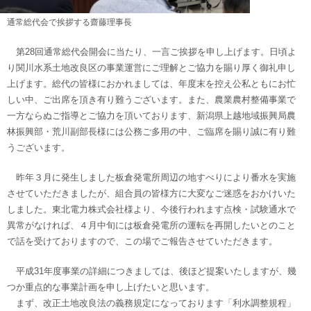
通常総代会で挨拶する齋藤理事長
第28回通常総代会開会に当たり、一言ご挨拶を申し上げます。日頃よ
り関川水系土地改良区の事業運営にご理解とご協力を賜り厚く御礼申し
上げます。総代の皆様におかれましては、年度末を控え公私ともにお忙
しい中、ご出席を頂き有り難うございます。また、農業農村整備事業で
一方ならぬご指導とご協力を頂いております、新潟県上越地域振興局農
林振興部・荒川副部長様には公務ご多用の中、ご臨席を賜り誠に有り難
うございます。
昨年３月に発生しました板倉発電所周辺の地すべりにより番水を実施
させていただきましたが、組合員の皆様方に大変なご迷惑をおかけいた
しました。東北電力株式会社様より、今後行われます点検・試験通水で
異常がなければ、４月中旬には板倉発電所の運転を再開したいとのこと
で話を受けておりますので、この場でご報告させていただきます。
平成31年度事業の詳細につきましては、後ほど提案いたしますが、幾
つか重点的な事業計画を申し上げたいと思います。
まず、改正土地改良法の義務規定になっております「利水調整規程」