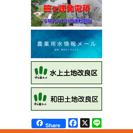
Facebook
X
Line
Share