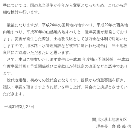
準については、国の充当基準が今年から変更となったため、これから詳
細な検討を行います。
最後になりますが、平成24年の国川地内地すべり、平成29年の西条地
内地すべり、平成30年の山越地内地すべりと、近年災害が頻発しており
ます。災害が発生した際は、土地改良区としては万全な体制で対応いた
しますので、用水路・水管理施設など被害に遭われた場合は、当土地改
良区にご連絡いただきたいと思います。
さて、本日ご提案いたします案件は平成30 年度補正予算関係、平成31
年度事業計画と予算関係並びに定款ほか諸規定の改正など全25件であり
ます。
総代改選後、初めての総代会となります。皆様から慎重審議を頂き、
議決・承認を頂きますようお願いを申し上げ、開会のご挨拶とさせてい
ただきます。
平成31年3月27日
関川水系土地改良区
理事長 齋 藤 義 信