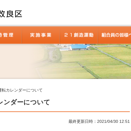
土地改良区について
維持管理
当改良区の事業
２１創造運動
設
設位置図（マップ）
国営関川用水地区土地改良事業
経営体育成基盤整備事業
過去に実施した事業
発電事業（笹ヶ峰発電所）
世界かんがい施設遺産
ジオラマ
農業用水の歴史
小学校児童向けサイト
賦課金
決済金
手数料
申請書ダウンロー
運転カレンダーについて
レンダーについて
最終更新日時：2021/04/30 12:51