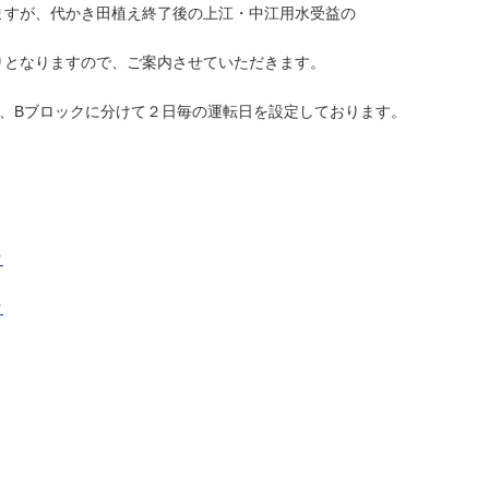
ますが、代かき田植え終了後の上江・中江用水受益の
りとなりますので、ご案内させていただきます。
、Bブロックに分けて２日毎の運転日を設定しております。
ク
ク