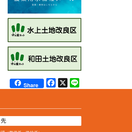
Facebook
X
Line
Share