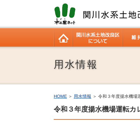
HOME
関川水系
関川水系土地改良区の概要
財務状況
理事長室
広報誌
資料室
動画ギャラリー
管理施
管内施
用水情報
HOME
＞
用水情報
＞ 令和３年度揚水機場
令和３年度揚水機場運転カ