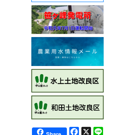
Facebook
X
Line
Share