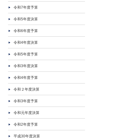
令和7年度予算
令和5年度決算
令和6年度予算
令和4年度決算
令和5年度予算
令和3年度決算
令和4年度予算
令和２年度決算
令和3年度予算
令和元年度決算
令和2年度予算
平成30年度決算