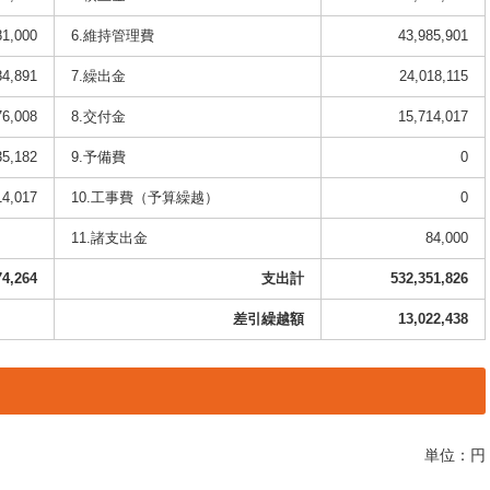
81,000
6.維持管理費
43,985,901
84,891
7.繰出金
24,018,115
76,008
8.交付金
15,714,017
35,182
9.予備費
0
14,017
10.工事費（予算繰越）
0
11.諸支出金
84,000
74,264
支出計
532,351,826
差引繰越額
13,022,438
単位：円