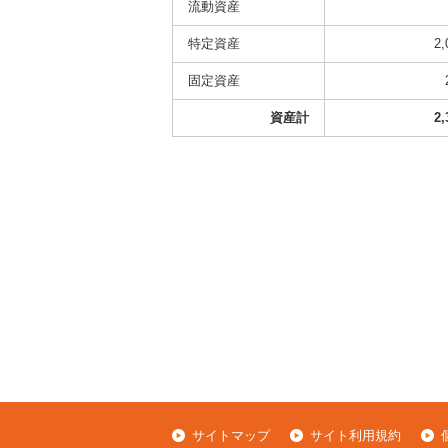
流動資産
特定資産
2,
固定資産
資産計
2,
サイトマップ
サイト利用規約