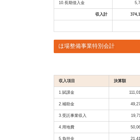
10.長期借入金
5,
収入計
374,
ほ場整備事業特別会計
収入項目
決算額
1.賦課金
111,0
2.補助金
49,2
3.受託事業収入
19,7
4.用地費
50,0
5.負担金
21,4