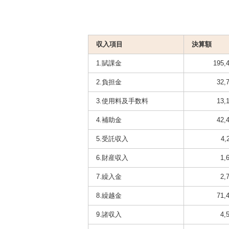
収入項目
決算額
1.賦課金
195,
2.負担金
32,
3.使用料及手数料
13,
4.補助金
42,
5.受託収入
4,
6.財産収入
1,
7.繰入金
2,
8.繰越金
71,
9.諸収入
4,