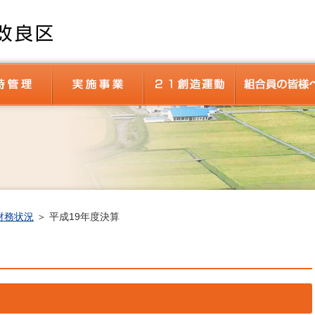
土地改良区について
維持管理
当改良区の事業
２１創造運動
設
設位置図（マップ）
国営関川用水地区土地改良事業
経営体育成基盤整備事業
過去に実施した事業
発電事業（笹ヶ峰発電所）
世界かんがい施設遺産
ジオラマ
農業用水の歴史
小学校児童向けサイト
賦課金
決済金
手数料
申請書ダウンロー
財務状況
＞ 平成19年度決算