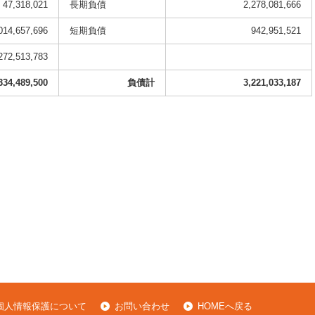
47,318,021
長期負債
2,278,081,666
014,657,696
短期負債
942,951,521
272,513,783
334,489,500
負債計
3,221,033,187
個人情報保護について
お問い合わせ
HOMEへ戻る