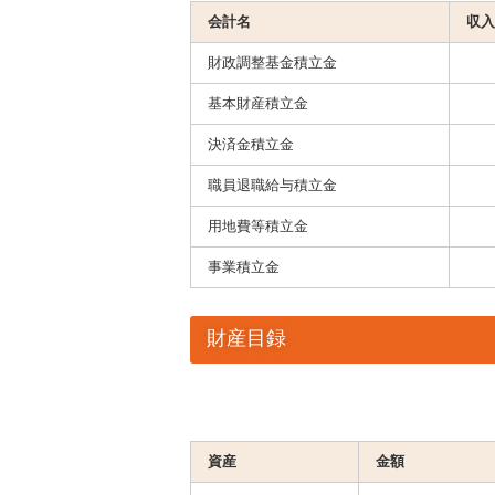
会計名
収入
財政調整基金積立金
基本財産積立金
決済金積立金
職員退職給与積立金
用地費等積立金
事業積立金
財産目録
資産
金額