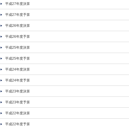
平成27年度決算
平成27年度予算
平成26年度決算
平成26年度予算
平成25年度決算
平成25年度予算
平成24年度決算
平成24年度予算
平成23年度決算
平成23年度予算
平成22年度決算
平成22年度予算