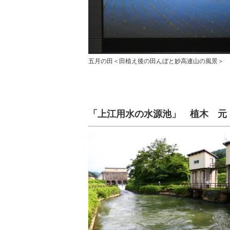
五月の田＜田植え後の田んぼと妙高連山の風景＞
「上江用水の水源池」 植木 元