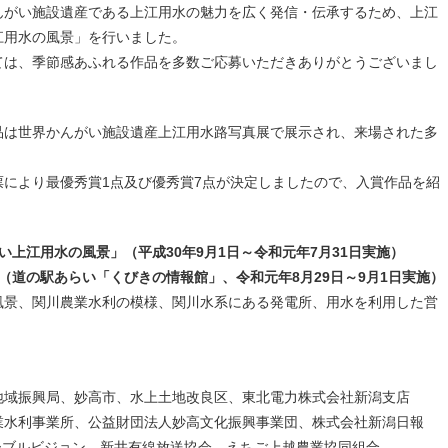
がい施設遺産である上江用水の魅力を広く発信・伝承するため、上江
江用水の風景」を行いました。
は、季節感あふれる作品を多数ご応募いただきありがとうございまし
は世界かんがい施設遺産上江用水路写真展で展示され、来場された多
により最優秀賞1点及び優秀賞7点が決定しましたので、入賞作品を紹
上江用水の風景」（平成30年9月1日～令和元年7月31日実施）
（道の駅あらい「くびきの情報館」、令和元年8月29日～9月1日実施）
風景、関川農業水利の模様、関川水系にある発電所、用水を利用した営
地域振興局、妙高市、水上土地改良区、東北電力株式会社新潟支店
業水利事業所、公益財団法人妙高文化振興事業団、株式会社新潟日報
ーブルビジョン、新井有線放送協会、えちご上越農業協同組合