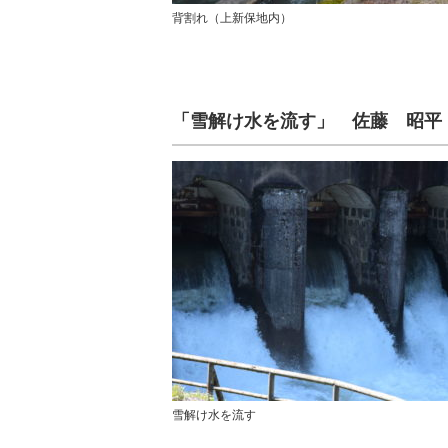
背割れ（上新保地内）
「雪解け水を流す」 佐藤 昭平
雪解け水を流す