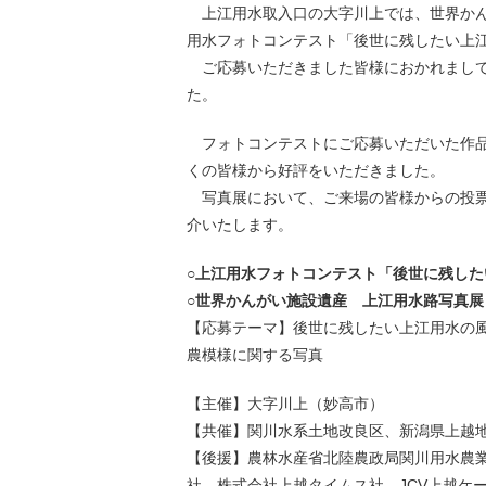
上江用水取入口の大字川上では、世界かん
用水フォトコンテスト「後世に残したい上
ご応募いただきました皆様におかれまして
た。
フォトコンテストにご応募いただいた作品
くの皆様から好評をいただきました。
写真展において、ご来場の皆様からの投票
介いたします。
○上江用水フォトコンテスト「後世に残したい
○世界かんがい施設遺産 上江用水路写真展
【応募テーマ】後世に残したい上江用水の
農模様に関する写真
【主催】大字川上（妙高市）
【共催】関川水系土地改良区、新潟県上越
【後援】農林水産省北陸農政局関川用水農
社、株式会社上越タイムス社、JCV上越ケ