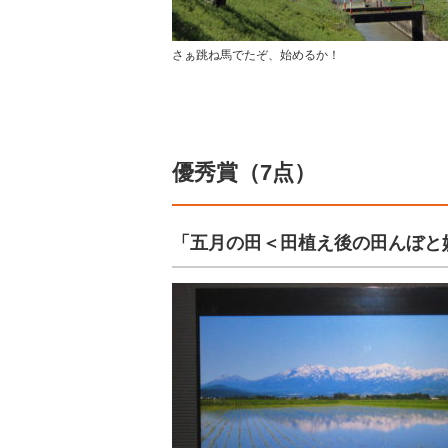
さぁ跳ね馬でたぞ、始めるか！
優秀賞（7点）
「五月の田＜田植え後の田んぼと