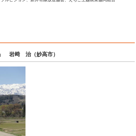
」 岩﨑 治（妙高市）