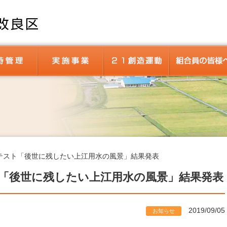
土地改良区について
維持管理
当改良区の事業
２１創造運動
設
設位置図（マップ）
国営関川用水地区土地改良事業
経営体育成基盤整備事業
過去に実施した事業
発電事業（笹ヶ峰発電所）
世界かんがい施設遺産
ジオラマ
農業用水の歴史
小学校児童向けサイト
賦課金
決済金
手数料
申請書ダウンロー
テスト「後世に残したい上江用水の風景」結果発表
「後世に残したい上江用水の風景」結果発表
2019/09/05
お知らせ