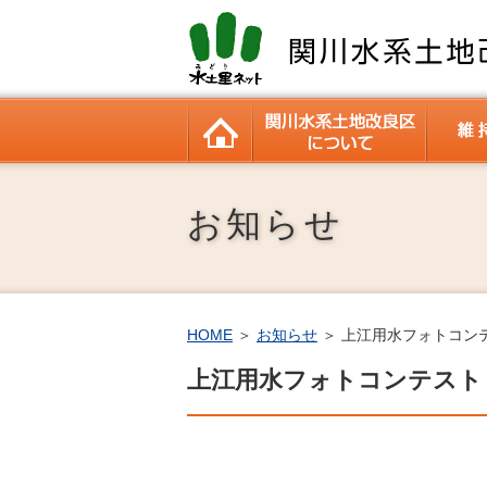
HOME
関川水系
関川水系土地改良区の概要
財務状況
理事長室
広報誌
資料室
動画ギャラリー
管理施
管内施
お知らせ
HOME
＞
お知らせ
＞ 上江用水フォトコン
上江用水フォトコンテスト