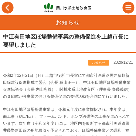
お知らせ
中江有田地区ほ場整備事業の整備促進を上越市長に
要望しました
2020/12/21
お知らせ
令和2年12月21日（月）上越市役所 市長室にて都市計画道路黒井藤野新
田線建設促進期成同盟会（会長 秋山正一）、中江有田地区ほ場整備事業
促進協議会（会長 内山忠義）、関川水系土地改良区（理事長 齋藤義信）
の３団体が各事業のおける整備促進の要望活動を合同にて行いました。
中江有田地区ほ場整備事業は、令和元年度に事業採択され、本年度は、
面工事（約17ha）、ファームポンド、ポンプ設備等の工事が進められて
います。次年度（令和３年度）には、地区内を縦断する都市計画道路黒
井藤野新田線の用地買収が予定されており、ほ場整備事業との調和、福