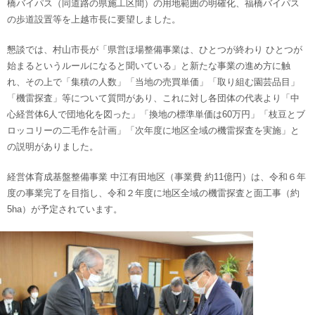
橋バイパス（同道路の県施工区間）の用地範囲の明確化、福橋バイパス
の歩道設置等を上越市長に要望しました。
懇談では、村山市長が「県営ほ場整備事業は、ひとつが終わり ひとつが
始まるというルールになると聞いている」と新たな事業の進め方に触
れ、その上で「集積の人数」「当地の売買単価」「取り組む園芸品目」
「機雷探査」等について質問があり、これに対し各団体の代表より「中
心経営体6人で団地化を図った」「換地の標準単価は60万円」「枝豆とブ
ロッコリーの二毛作を計画」「次年度に地区全域の機雷探査を実施」と
の説明がありました。
経営体育成基盤整備事業 中江有田地区（事業費 約11億円）は、令和６年
度の事業完了を目指し、令和２年度に地区全域の機雷探査と面工事（約
5ha）が予定されています。