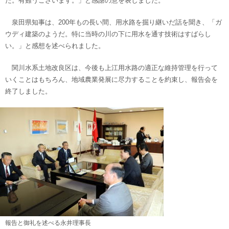
た。有難うございます。」と感謝の意を表しました。
泉田県知事は、200年もの長い間、用水路を掘り継いだ話を聞き、「ガ
ウディ建築のようだ。特に当時の川の下に用水を通す技術はすばらし
い。」と感想を述べられました。
関川水系土地改良区は、今後も上江用水路の適正な維持管理を行って
いくことはもちろん、地域農業発展に尽力することを約束し、報告会を
終了しました。
報告と御礼を述べる永井理事長