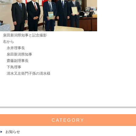
泉田新潟県知事と記念撮影
右から
永井理事長
泉田新潟県知事
齋藤副理事長
下鳥理事
清水又左衛門子孫の清水様
CATEGORY
お知らせ