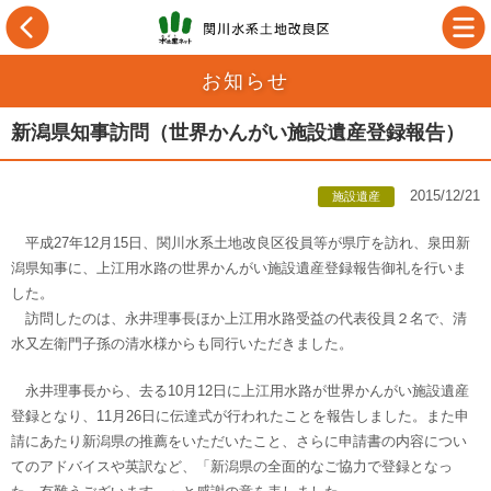
お知らせ
新潟県知事訪問（世界かんがい施設遺産登録報告）
2015/12/21
施設遺産
平成27年12月15日、関川水系土地改良区役員等が県庁を訪れ、泉田新
潟県知事に、上江用水路の世界かんがい施設遺産登録報告御礼を行いま
した。
訪問したのは、永井理事長ほか上江用水路受益の代表役員２名で、清
水又左衛門子孫の清水様からも同行いただきました。
永井理事長から、去る10月12日に上江用水路が世界かんがい施設遺産
登録となり、11月26日に伝達式が行われたことを報告しました。また申
請にあたり新潟県の推薦をいただいたこと、さらに申請書の内容につい
てのアドバイスや英訳など、「新潟県の全面的なご協力で登録となっ