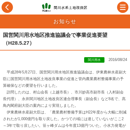
お知らせ
国営関川用水地区推進協議会で事業促進要望
（H28.5.27）
2016/08/24
関川用水
平成28年5月27日、国営関川用水地区推進協議会は、伊東農林水産副大
臣に国営関川用水地区土地改良事業の促進と管内農業農村整備事業の予
算確保などの要望を行いました。
訪問したのは、村山会長（上越市長）、市川妙高市副市長（入村副会
長代理）、永井関川地区土地改良区連合理事長（副会長）など8名で、髙
鳥内閣府副大臣の案内により実現しました。
伊東農林水産副大臣は、「農業農村整備予算はH22年度から大幅に削減
されたが1,000億円を取り戻した。かつての域には達していないがここ2
～3年で取り戻したい。笹ヶ峰ダムは今年度13億円ついた。小水力発電が